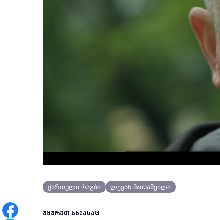
ქართული რაგბი
ლევან მაისაშვილი
ᲣᲧᲣᲠᲔᲗ ᲡᲮᲕᲐᲡᲐᲪ