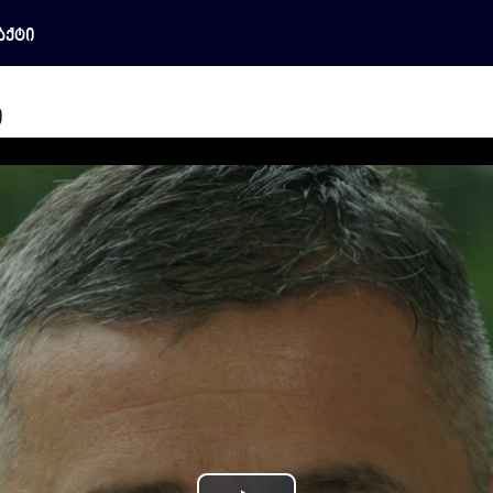
აქტი
ი