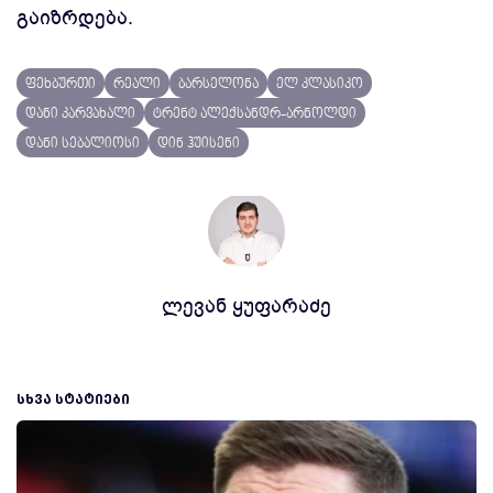
გაიზრდება.
ფეხბურთი
რეალი
ბარსელონა
ელ კლასიკო
დანი კარვახალი
ტრენტ ალექსანდრ-არნოლდი
დანი სებალიოსი
დინ ჰუისენი
ლევან ყუფარაძე
ᲡᲮᲕᲐ ᲡᲢᲐᲢᲘᲔᲑᲘ