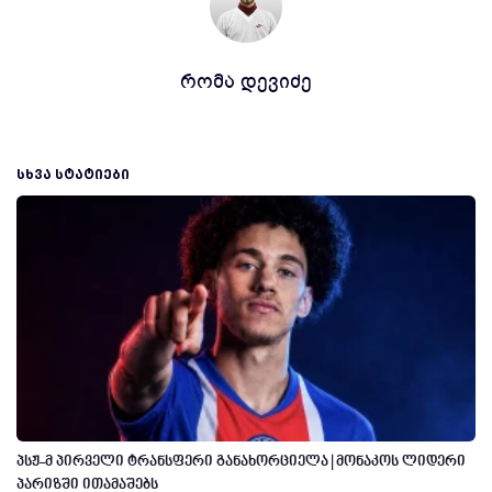
რომა დევიძე
ᲡᲮᲕᲐ ᲡᲢᲐᲢᲘᲔᲑᲘ
პსჟ-მ პირველი ტრანსფერი განახორციელა | მონაკოს ლიდერი
პარიზში ითამაშებს