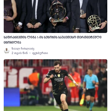
საფრანგეთის ლიგა 1-ის სეზონის საუკეთესო თერთმეტეული
ცნობილია
ზაალ ჩიხლაძე
2 თვის წინ
ფეხბურთი