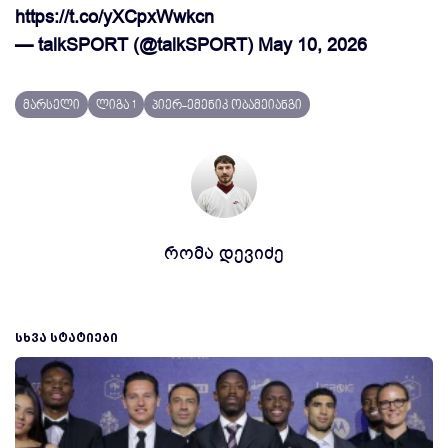
https://t.co/yXCpxWwkcn
— talkSPORT (@talkSPORT)
May 10, 2026
მარსელი
ლიგა 1
პიერ-ემენიკ ობამეიანგი
რომა დევიძე
ᲡᲮᲕᲐ ᲡᲢᲐᲢᲘᲔᲑᲘ