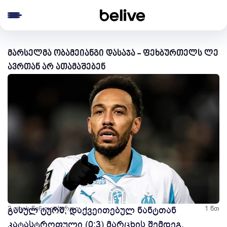
e menu
მარსელმა ობამეიანგი დასაჯა - ფეხბურთელს ლე
ავრთან არ ათამაშებენ
2 თვის წინ
გასულ ტურშ, დაქვეითებულ ნანტთან
ფეხბურთი
1 წთ
კატასტროფული (0:3) მარცხის შემდეგ,