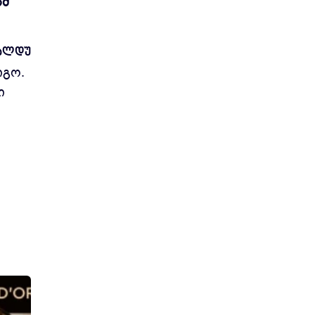
ამ
ნალდუ
იგო.
ი