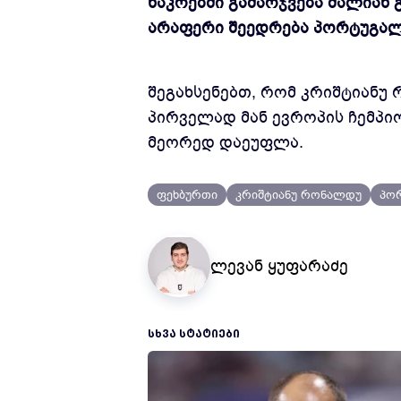
ნაკრებში გამარჯვება ძალიან 
არაფერი შეედრება პორტუგალი
შეგახსენებთ, რომ კრიშტიანუ
პირველად მან ევროპის ჩემპი
მეორედ დაეუფლა.
ფეხბურთი
კრიშტიანუ რონალდუ
პორ
ლევან ყუფარაძე
ᲡᲮᲕᲐ ᲡᲢᲐᲢᲘᲔᲑᲘ