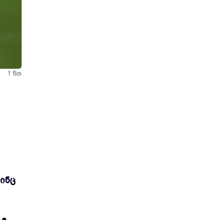
1 წთ
ვინც