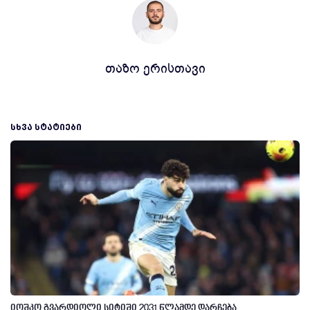
თაზო ერისთავი
ᲡᲮᲕᲐ ᲡᲢᲐᲢᲘᲔᲑᲘ
იოშკო გვარდიოლი სიტიში 2031 წლამდე დარჩება