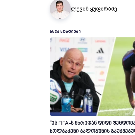
ლევან ყუფარაძე
ᲡᲮᲕᲐ ᲡᲢᲐᲢᲘᲔᲑᲘ
"ეს FIFA-ს მხრიდან დიდი შეცდომა
სოლბაკენი ბალოგუნის გაუქმებ