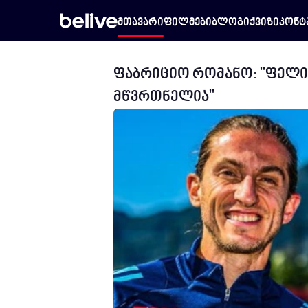
მთავარი
ფილმები
ბლოგი
ქვიზი
კონტ
ფაბრიციო რომანო: "ფელი
მწვრთნელია"