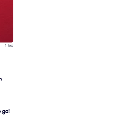
იით,
1 წთ
ო
 go!