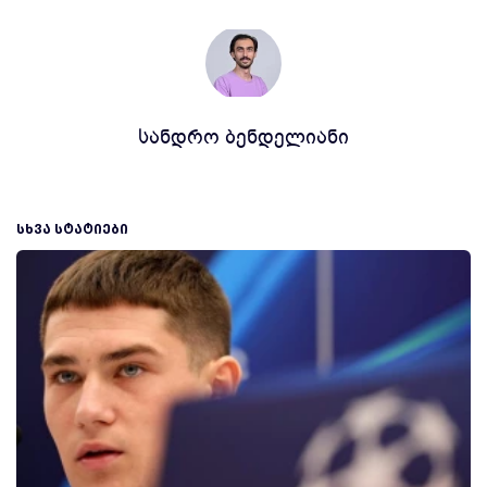
სანდრო ბენდელიანი
ᲡᲮᲕᲐ ᲡᲢᲐᲢᲘᲔᲑᲘ