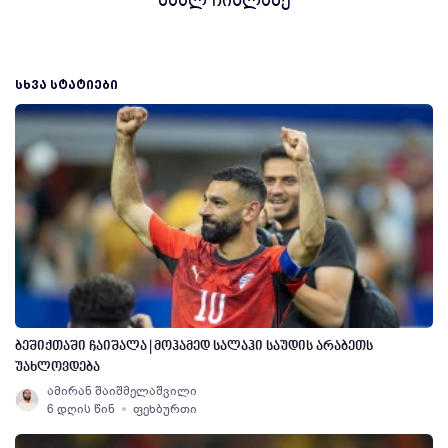
ზაალ ჩიხლაძე
ᲡᲮᲕᲐ ᲡᲢᲐᲢᲘᲔᲑᲘ
ბეშიქთაში ჩაიშალა | მოჰამედ სალაჰი საუდის არაბეთს
უახლოვდება
ამირან შაიშმელაშვილი
6 დღის წინ
ფეხბურთი