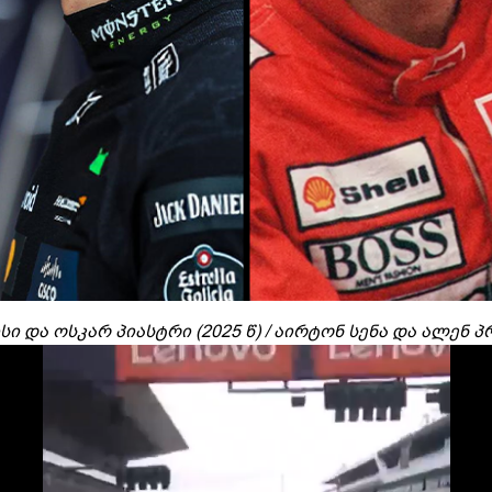
 და ოსკარ პიასტრი (2025 წ) / აირტონ სენა და ალენ პრ